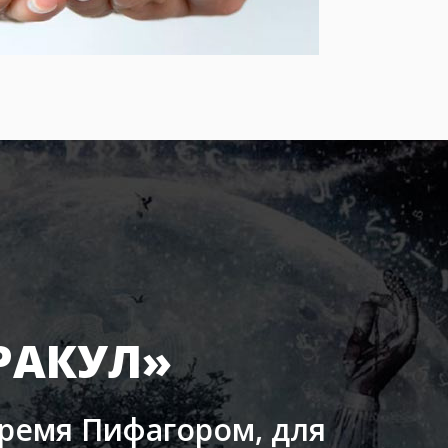
РАКУЛ»
время Пифагором, для