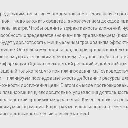
предпринимательство — это деятельность, связанная с пр
рынок – надо вложить средства, а извлечением доходов пр
ечены завтра. Чтобы оценить эффективность вложений, н
особность определяется знанием или предвидением (инсай
и будут удовлетворять минимальным требованиям эффекти
рование. Осознаём мы это или нет, но при принятии любых
льным управленческим действием. И лучше, чтобы это де
информация. Оценка последствий решений и действий для
 решений только тем, что при планировании мы руководств
ли — планируем последовательность действий и ресурсы дл
возможности достижения цели. В этом смысле прогнозиров
х планирования и, следовательно, управления деятельнос
последствий принимаемых решений. Качественная сторона 
минимум информации. В программе использованы элемент
ваны древние технологии в информатике!